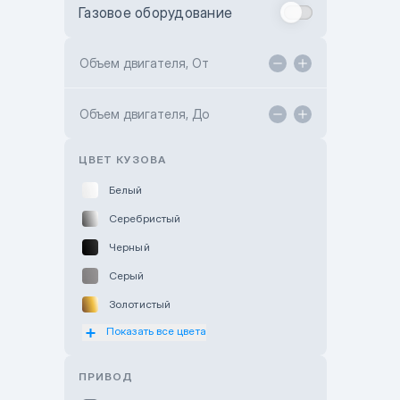
Газовое оборудование
Toyota Astana
Toyota Kokshetau
Объем двигателя, От
TANK Motors Karaganda
Объем двигателя, До
Hyundai ShymCity
Toyota Shygys
ЦВЕТ КУЗОВА
Белый
Серебристый
Черный
Серый
Золотистый
Показать все цвета
Оранжевый
Розовый
ПРИВОД
Красный