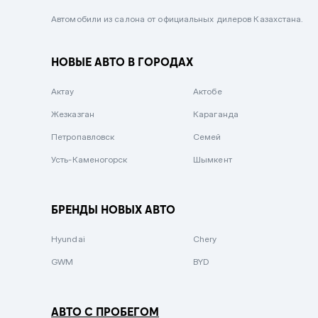
Черный металлик
Автомобили из салона от официальных дилеров Казахстана.
Стальной
НОВЫЕ АВТО В ГОРОДАХ
Вишневый
Серебристый металлик
Актау
Актобе
Темно-коричневый
Жезказган
Караганда
Бело-Дымчатый
Петропавловск
Семей
Светло-зелёный металлик
Усть-Каменогорск
Шымкент
Бирюзовый
Темно-синий металлик
БРЕНДЫ НОВЫХ АВТО
Зеленый металлик
Hyundai
Chery
Комбинированный
GWM
BYD
АВТО С ПРОБЕГОМ