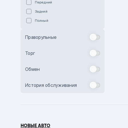
Передний
Пурпурный
Задний
Коричневый
Полный
Голубой
Синий
Праворульные
Фиолетовый
Зеленый
Торг
Желтый
Обмен
Бежевый
Бордовый
История обслуживания
Комбинированный
Бронзовый
Темно-синий
Серый металлик
НОВЫЕ АВТО
Сиреневый металлик