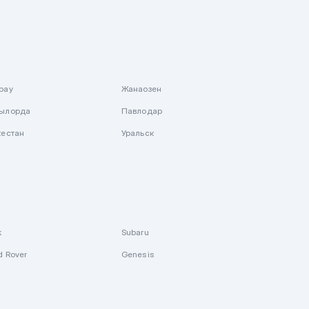
рау
Жанаозен
ылорда
Павлодар
кестан
Уральск
k
Subaru
d Rover
Genesis