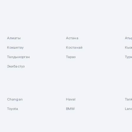
Алматы
Астана
Аты
Кокшетау
Костанай
Кыз
Талдыкорган
Тараз
Тур
Экибастуз
Changan
Haval
Tan
Toyota
BMW
Lan