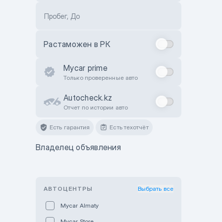
Пробег, До
Растаможен в РК
Mycar prime
Только проверенные авто
Autocheck.kz
Отчет по истории авто
Есть гарантия
Есть техотчёт
Владелец объявления
АВТОЦЕНТРЫ
Выбрать все
Mycar Almaty
Mycar Store