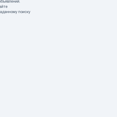
объявлений.
айте
заданному поиску