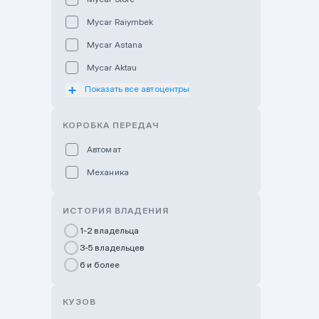
Mycar Raiymbek
Mycar Astana
Mycar Aktau
Показать все автоцентры
Mycar Uralsk
Haval & Tank Kyzylorda
КОРОБКА ПЕРЕДАЧ
Haval & Tank Pavlodar
Автомат
Bavaria Almaty
Механика
Mycar Shymkent
Bavaria Astana
ИСТОРИЯ ВЛАДЕНИЯ
GWM Nurly Zhol
1-2 владельца
3-5 владельцев
Chery Astana
6 и более
Changan Auto Nurly Zhol
Haval Atyrau
КУЗОВ
Hyundai Auto Almaty