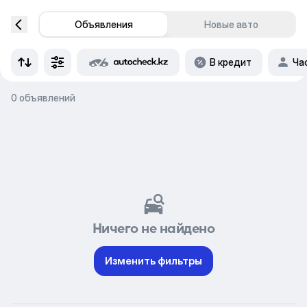
Объявления
Новые авто
В кредит
Ча
0 объявлений
Ничего не найдено
Изменить фильтры