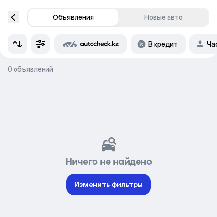
Объявления
Новые авто
В кредит
Ча
0 объявлений
Ничего не найдено
Изменить фильтры