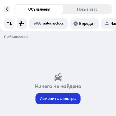
Объявления
Новые авто
В кредит
Ча
0 объявлений
Ничего не найдено
Изменить фильтры