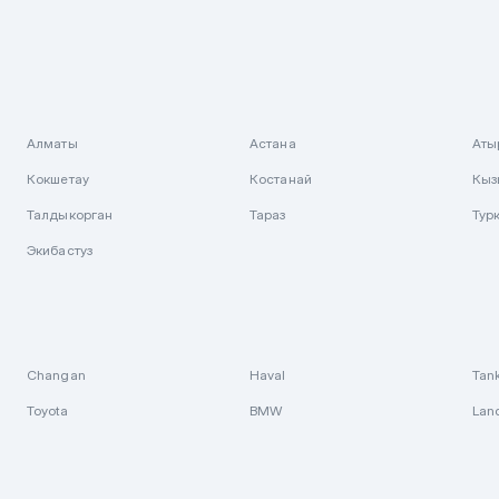
Алматы
Астана
Аты
Кокшетау
Костанай
Кыз
Талдыкорган
Тараз
Тур
Экибастуз
Changan
Haval
Tan
Toyota
BMW
Lan