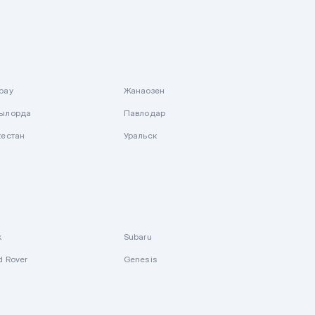
рау
Жанаозен
ылорда
Павлодар
кестан
Уральск
k
Subaru
d Rover
Genesis