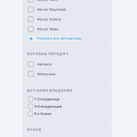
Mycar Raiymbek
Mycar Astana
Mycar Aktau
Показать все автоцентры
Mycar Uralsk
Haval & Tank Kyzylorda
КОРОБКА ПЕРЕДАЧ
Haval & Tank Pavlodar
Автомат
Bavaria Almaty
Механика
Mycar Shymkent
Bavaria Astana
ИСТОРИЯ ВЛАДЕНИЯ
GWM Nurly Zhol
1-2 владельца
3-5 владельцев
Chery Astana
6 и более
Changan Auto Nurly Zhol
Haval Atyrau
КУЗОВ
Hyundai Auto Almaty