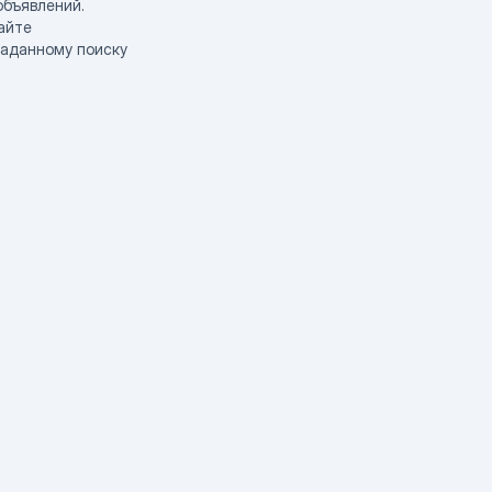
объявлений.
айте
заданному поиску