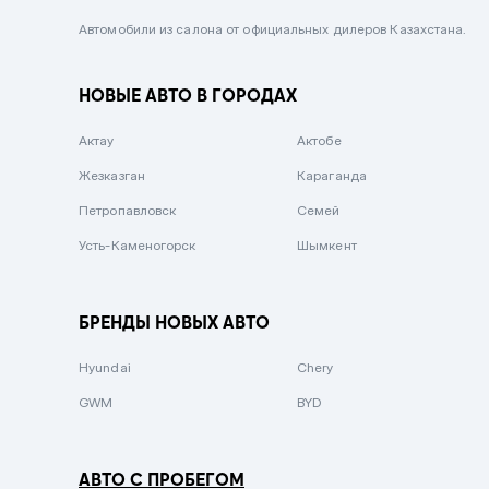
Черный металлик
Автомобили из салона от официальных дилеров Казахстана.
Стальной
НОВЫЕ АВТО В ГОРОДАХ
Вишневый
Серебристый металлик
Актау
Актобе
Темно-коричневый
Жезказган
Караганда
Бело-Дымчатый
Петропавловск
Семей
Светло-зелёный металлик
Усть-Каменогорск
Шымкент
Бирюзовый
Темно-синий металлик
БРЕНДЫ НОВЫХ АВТО
Зеленый металлик
Hyundai
Chery
Комбинированный
GWM
BYD
АВТО С ПРОБЕГОМ