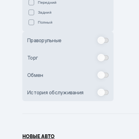
Передний
Пурпурный
Задний
Коричневый
Полный
Голубой
Синий
Праворульные
Фиолетовый
Зеленый
Торг
Желтый
Обмен
Бежевый
Бордовый
История обслуживания
Комбинированный
Бронзовый
Темно-синий
Серый металлик
НОВЫЕ АВТО
Сиреневый металлик