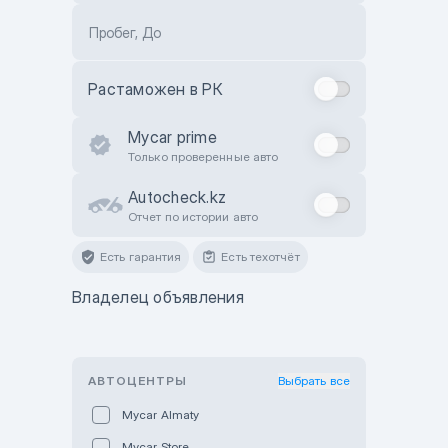
Пробег, До
Растаможен в РК
Mycar prime
Только проверенные авто
Autocheck.kz
Отчет по истории авто
Есть гарантия
Есть техотчёт
Владелец объявления
АВТОЦЕНТРЫ
Выбрать все
Mycar Almaty
Mycar Store