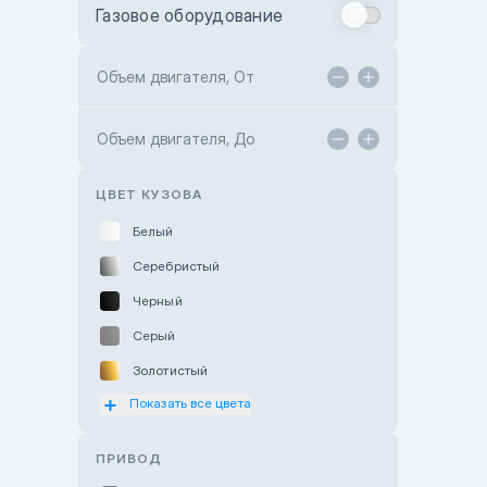
Газовое оборудование
Toyota Astana
Toyota Kokshetau
Объем двигателя, От
TANK Motors Karaganda
Объем двигателя, До
Hyundai ShymCity
Toyota Shygys
ЦВЕТ КУЗОВА
Белый
Серебристый
Черный
Серый
Золотистый
Показать все цвета
Оранжевый
Розовый
ПРИВОД
Красный