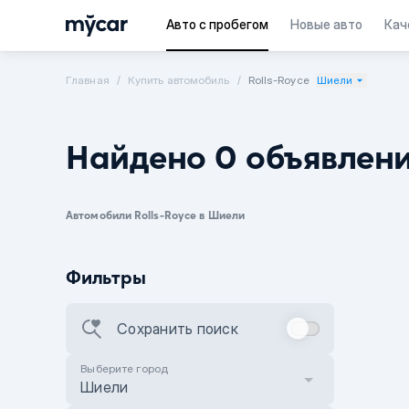
Авто с пробегом
Новые авто
Кач
Главная
Купить автомобиль
Rolls-Royce
Шиели
Найдено 0 объявлен
Автомобили Rolls-Royce в Шиели
Фильтры
Сохранить поиск
Выберите город
Шиели