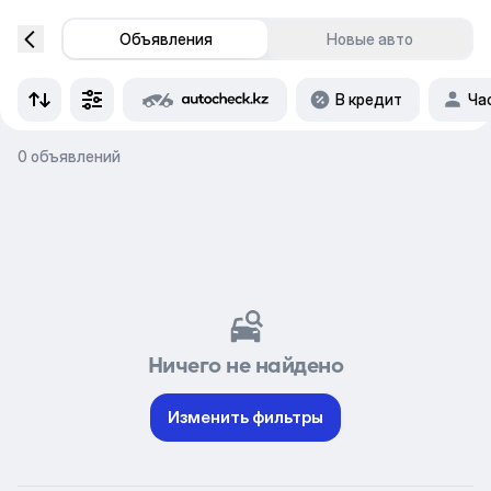
Объявления
Новые авто
В кредит
Ча
0 объявлений
Ничего не найдено
Изменить фильтры