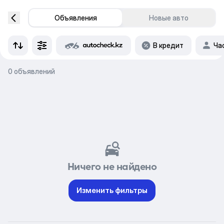
Объявления
Новые авто
В кредит
Ча
0 объявлений
Ничего не найдено
Изменить фильтры