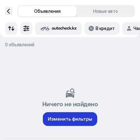
Объявления
Новые авто
В кредит
Ча
0 объявлений
Ничего не найдено
Изменить фильтры