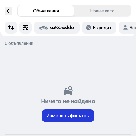
Объявления
Новые авто
В кредит
Ча
0 объявлений
Ничего не найдено
Изменить фильтры