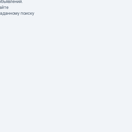
объявлений.
айте
заданному поиску