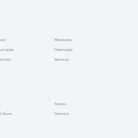
рау
Жанаозен
ылорда
Павлодар
кестан
Уральск
k
Subaru
d Rover
Genesis