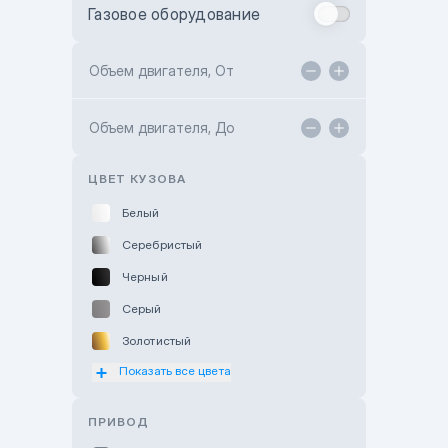
Газовое оборудование
Toyota Astana
Toyota Kokshetau
Объем двигателя, От
TANK Motors Karaganda
Объем двигателя, До
Hyundai ShymCity
Toyota Shygys
ЦВЕТ КУЗОВА
Белый
Серебристый
Черный
Серый
Золотистый
Показать все цвета
Оранжевый
Розовый
ПРИВОД
Красный