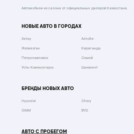
Черный металлик
Автомобили из салона от официальных дилеров Казахстана.
Стальной
НОВЫЕ АВТО В ГОРОДАХ
Вишневый
Серебристый металлик
Актау
Актобе
Темно-коричневый
Жезказган
Караганда
Бело-Дымчатый
Петропавловск
Семей
Светло-зелёный металлик
Усть-Каменогорск
Шымкент
Бирюзовый
Темно-синий металлик
БРЕНДЫ НОВЫХ АВТО
Зеленый металлик
Hyundai
Chery
Комбинированный
GWM
BYD
АВТО С ПРОБЕГОМ