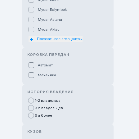
Mycar Raiymbek
Mycar Astana
Mycar Aktau
Показать все автоцентры
Mycar Uralsk
Haval & Tank Kyzylorda
КОРОБКА ПЕРЕДАЧ
Haval & Tank Pavlodar
Автомат
Bavaria Almaty
Механика
Mycar Shymkent
Bavaria Astana
ИСТОРИЯ ВЛАДЕНИЯ
GWM Nurly Zhol
1-2 владельца
3-5 владельцев
Chery Astana
6 и более
Changan Auto Nurly Zhol
Haval Atyrau
КУЗОВ
Hyundai Auto Almaty