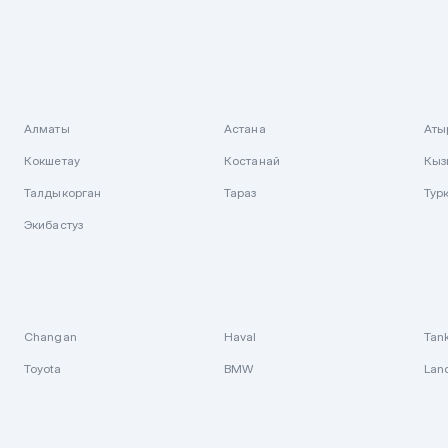
Алматы
Астана
Аты
Кокшетау
Костанай
Кыз
Талдыкорган
Тараз
Тур
Экибастуз
Changan
Haval
Tan
Toyota
BMW
Lan