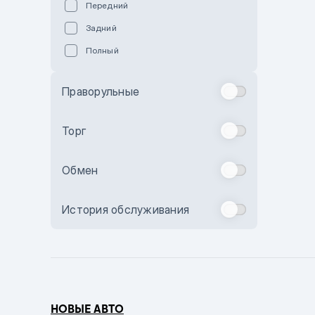
Передний
Пурпурный
Задний
Коричневый
Полный
Голубой
Синий
Праворульные
Фиолетовый
Зеленый
Торг
Желтый
Обмен
Бежевый
Бордовый
История обслуживания
Комбинированный
Бронзовый
Темно-синий
Серый металлик
НОВЫЕ АВТО
Сиреневый металлик