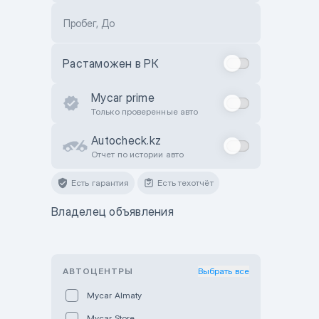
Пробег, До
Растаможен в РК
Mycar prime
Только проверенные авто
Autocheck.kz
Отчет по истории авто
Есть гарантия
Есть техотчёт
Владелец объявления
АВТОЦЕНТРЫ
Выбрать все
Mycar Almaty
Mycar Store