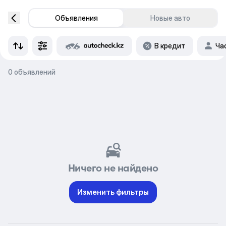
Объявления
Новые авто
В кредит
Ча
0 объявлений
Ничего не найдено
Изменить фильтры