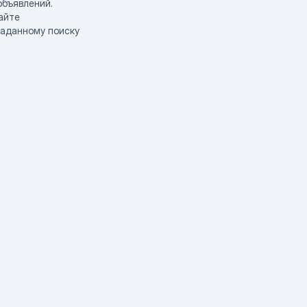
объявлений.
айте
заданному поиску