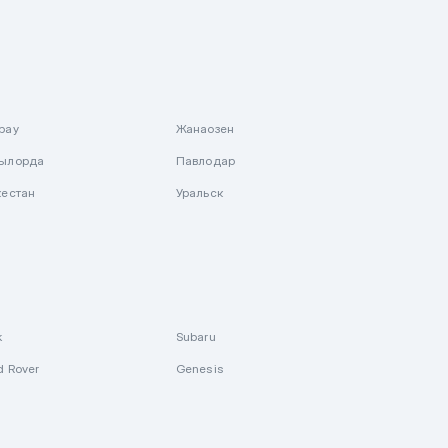
рау
Жанаозен
ылорда
Павлодар
кестан
Уральск
k
Subaru
d Rover
Genesis