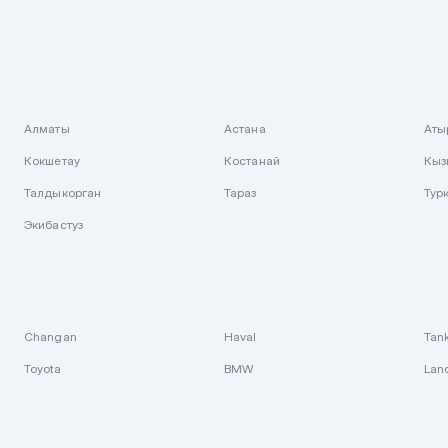
Алматы
Астана
Аты
Кокшетау
Костанай
Кыз
Талдыкорган
Тараз
Тур
Экибастуз
Changan
Haval
Tan
Toyota
BMW
Lan