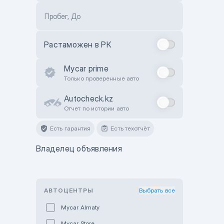
Пробег, До
Растаможен в РК
Mycar prime
Только проверенные авто
Autocheck.kz
Отчет по истории авто
Есть гарантия
Есть техотчёт
Владелец объявления
АВТОЦЕНТРЫ
Выбрать все
Mycar Almaty
Mycar Store