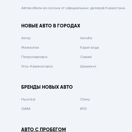
Черный металлик
Автомобили из салона от официальных дилеров Казахстана.
Стальной
НОВЫЕ АВТО В ГОРОДАХ
Вишневый
Серебристый металлик
Актау
Актобе
Темно-коричневый
Жезказган
Караганда
Бело-Дымчатый
Петропавловск
Семей
Светло-зелёный металлик
Усть-Каменогорск
Шымкент
Бирюзовый
Темно-синий металлик
БРЕНДЫ НОВЫХ АВТО
Зеленый металлик
Hyundai
Chery
Комбинированный
GWM
BYD
АВТО С ПРОБЕГОМ