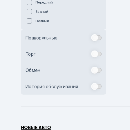
Передний
Пурпурный
Задний
Коричневый
Полный
Голубой
Синий
Праворульные
Фиолетовый
Зеленый
Торг
Желтый
Обмен
Бежевый
Бордовый
История обслуживания
Комбинированный
Бронзовый
Темно-синий
Серый металлик
НОВЫЕ АВТО
Сиреневый металлик