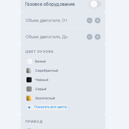
Газовое оборудование
Toyota Astana
Toyota Kokshetau
Объем двигателя, От
TANK Motors Karaganda
Объем двигателя, До
Hyundai ShymCity
Toyota Shygys
ЦВЕТ КУЗОВА
Белый
Серебристый
Черный
Серый
Золотистый
Показать все цвета
Оранжевый
Розовый
ПРИВОД
Красный