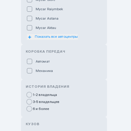
Mycar Raiymbek
Mycar Astana
Mycar Aktau
Показать все автоцентры
Mycar Uralsk
Haval & Tank Kyzylorda
КОРОБКА ПЕРЕДАЧ
Haval & Tank Pavlodar
Автомат
Bavaria Almaty
Механика
Mycar Shymkent
Bavaria Astana
ИСТОРИЯ ВЛАДЕНИЯ
GWM Nurly Zhol
1-2 владельца
3-5 владельцев
Chery Astana
6 и более
Changan Auto Nurly Zhol
Haval Atyrau
КУЗОВ
Hyundai Auto Almaty