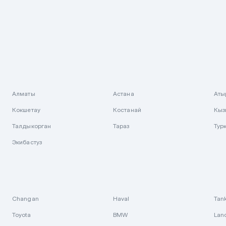
Алматы
Астана
Аты
Кокшетау
Костанай
Кыз
Талдыкорган
Тараз
Тур
Экибастуз
Changan
Haval
Tan
Toyota
BMW
Lan