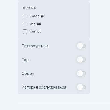
Розовый
ПРИВОД
Красный
Передний
Пурпурный
Задний
Коричневый
Полный
Голубой
Синий
Праворульные
Фиолетовый
Зеленый
Торг
Желтый
Обмен
Бежевый
Бордовый
История обслуживания
Комбинированный
Бронзовый
Темно-синий