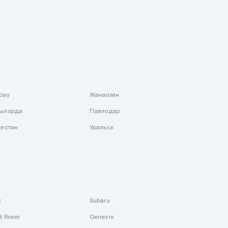
рау
Жанаозен
ылорда
Павлодар
кестан
Уральск
k
Subaru
d Rover
Genesis