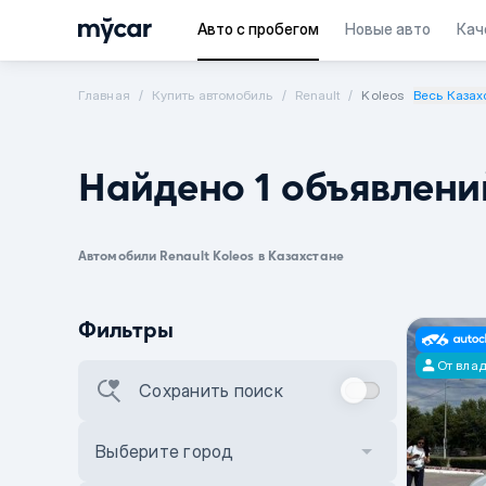
Авто с пробегом
Новые авто
Кач
Главная
Купить автомобиль
Renault
Koleos
Весь Казах
Найдено 1 объявлени
Автомобили Renault Koleos в Казахстане
Фильтры
От вла
Сохранить поиск
Выберите город