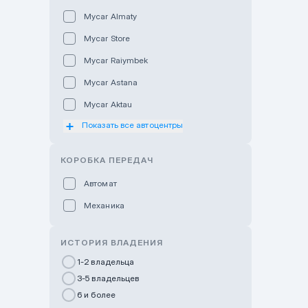
Mycar Almaty
Mycar Store
Mycar Raiymbek
Mycar Astana
Mycar Aktau
Показать все автоцентры
Mycar Uralsk
Haval & Tank Kyzylorda
КОРОБКА ПЕРЕДАЧ
Haval & Tank Pavlodar
Автомат
Bavaria Almaty
Механика
Mycar Shymkent
Bavaria Astana
ИСТОРИЯ ВЛАДЕНИЯ
GWM Nurly Zhol
1-2 владельца
3-5 владельцев
Chery Astana
6 и более
Changan Auto Nurly Zhol