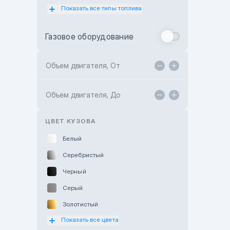
Показать все типы топлива
Subaru Motor Almaty
Toyota Almaty
Газовое оборудование
Toyota Astana
Toyota Kokshetau
Объем двигателя, От
TANK Motors Karaganda
Объем двигателя, До
Hyundai ShymCity
Toyota Shygys
ЦВЕТ КУЗОВА
Белый
Серебристый
Черный
Серый
Золотистый
Показать все цвета
Оранжевый