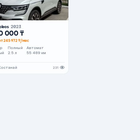
oleos
2023
0 000 ₸
от 245 972 ₸/мес
ер
Полный
Автомат
ый
2.5 л
55 489 км
 Костанай
231