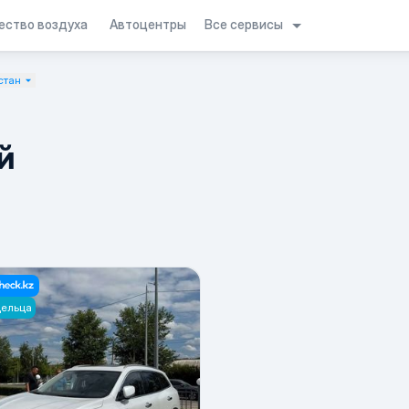
Все сервисы
ество воздуха
Автоцентры
стан
й
дельца