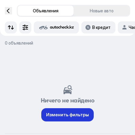
Объявления
Новые авто
В кредит
Ча
0 объявлений
Ничего не найдено
Изменить фильтры