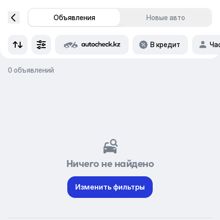
Объявления
Новые авто
В кредит
Ча
0 объявлений
Ничего не найдено
Изменить фильтры