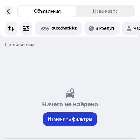
Объявления
Новые авто
В кредит
Ча
0 объявлений
Ничего не найдено
Изменить фильтры