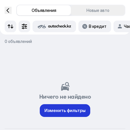
Объявления
Новые авто
В кредит
Ча
0 объявлений
Ничего не найдено
Изменить фильтры