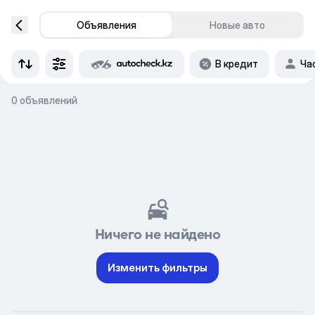
Объявления
Новые авто
В кредит
Ча
0 объявлений
Ничего не найдено
Изменить фильтры