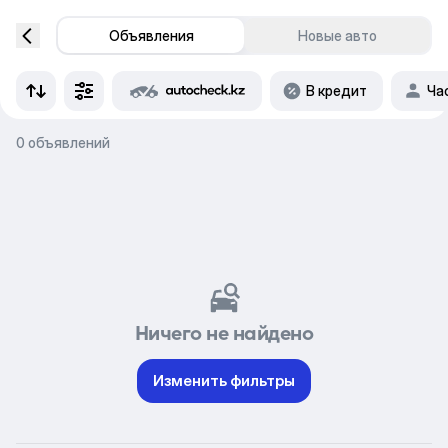
Объявления
Новые авто
В кредит
Ча
0 объявлений
Ничего не найдено
Изменить фильтры