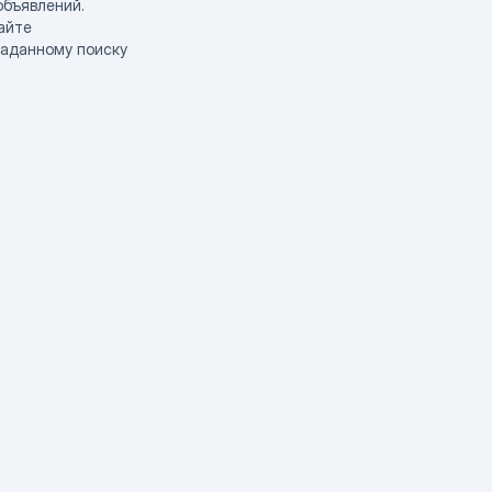
объявлений.
айте
заданному поиску