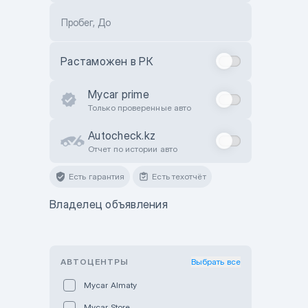
Пробег, До
Растаможен в РК
Mycar prime
Только проверенные авто
Autocheck.kz
Отчет по истории авто
Есть гарантия
Есть техотчёт
Владелец объявления
АВТОЦЕНТРЫ
Выбрать все
Mycar Almaty
Mycar Store