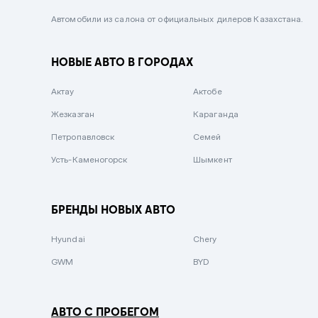
Черный металлик
Автомобили из салона от официальных дилеров Казахстана.
Стальной
НОВЫЕ АВТО В ГОРОДАХ
Вишневый
Серебристый металлик
Актау
Актобе
Темно-коричневый
Жезказган
Караганда
Бело-Дымчатый
Петропавловск
Семей
Светло-зелёный металлик
Усть-Каменогорск
Шымкент
Бирюзовый
Темно-синий металлик
БРЕНДЫ НОВЫХ АВТО
Зеленый металлик
Hyundai
Chery
Комбинированный
GWM
BYD
АВТО С ПРОБЕГОМ