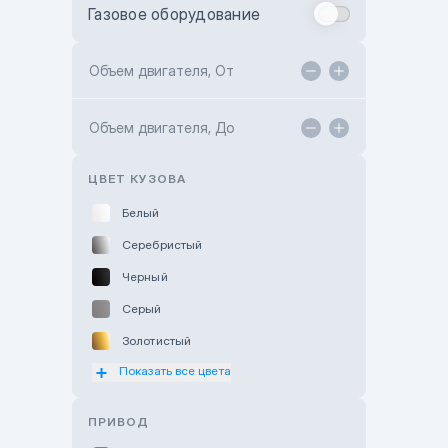
Газовое оборудование
Toyota Astana
Toyota Kokshetau
Объем двигателя, От
TANK Motors Karaganda
Объем двигателя, До
Hyundai ShymCity
Toyota Shygys
ЦВЕТ КУЗОВА
Белый
Серебристый
Черный
Серый
Золотистый
Показать все цвета
Оранжевый
Розовый
ПРИВОД
Красный