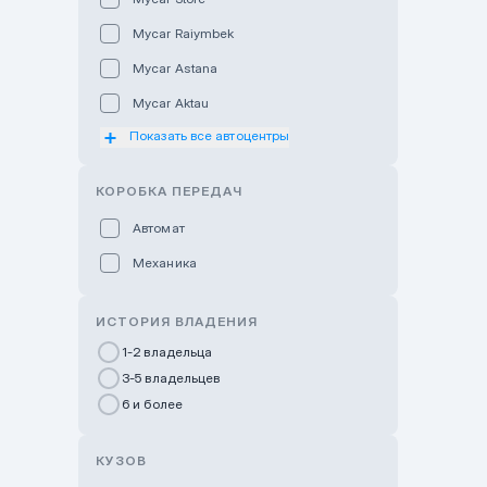
Mycar Raiymbek
Mycar Astana
Mycar Aktau
Показать все автоцентры
Mycar Uralsk
Haval & Tank Kyzylorda
КОРОБКА ПЕРЕДАЧ
Haval & Tank Pavlodar
Автомат
Bavaria Almaty
Механика
Mycar Shymkent
Bavaria Astana
ИСТОРИЯ ВЛАДЕНИЯ
GWM Nurly Zhol
1-2 владельца
3-5 владельцев
Chery Astana
6 и более
Changan Auto Nurly Zhol
Haval Atyrau
КУЗОВ
Hyundai Auto Almaty