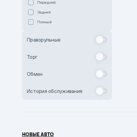
Передний
Пурпурный
Задний
Коричневый
Полный
Голубой
Синий
Праворульные
Фиолетовый
Зеленый
Торг
Желтый
Обмен
Бежевый
Бордовый
История обслуживания
Комбинированный
Бронзовый
Темно-синий
Серый металлик
НОВЫЕ АВТО
Сиреневый металлик