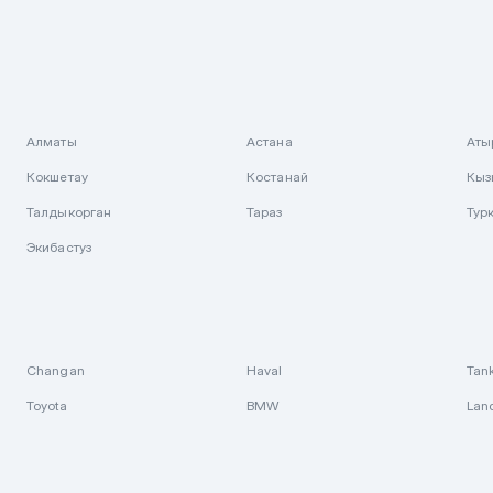
Алматы
Астана
Аты
Кокшетау
Костанай
Кыз
Талдыкорган
Тараз
Тур
Экибастуз
Changan
Haval
Tan
Toyota
BMW
Lan