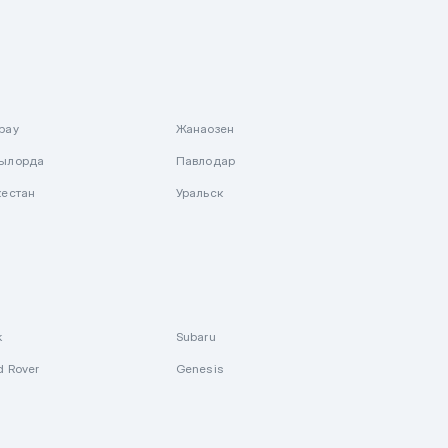
рау
Жанаозен
ылорда
Павлодар
кестан
Уральск
k
Subaru
d Rover
Genesis