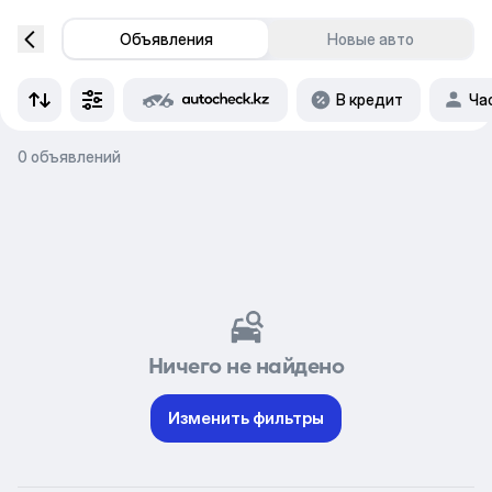
Объявления
Новые авто
В кредит
Ча
0 объявлений
Ничего не найдено
Изменить фильтры