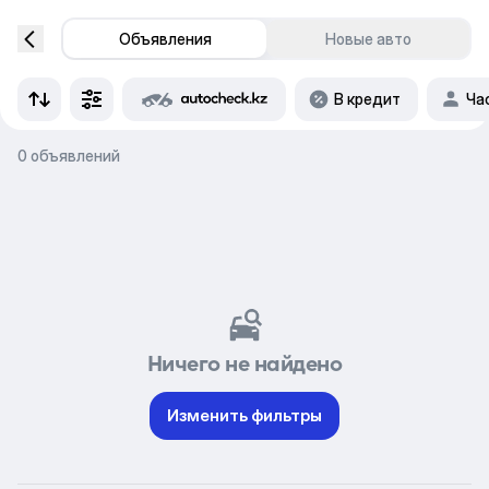
Объявления
Новые авто
В кредит
Ча
0 объявлений
Ничего не найдено
Изменить фильтры