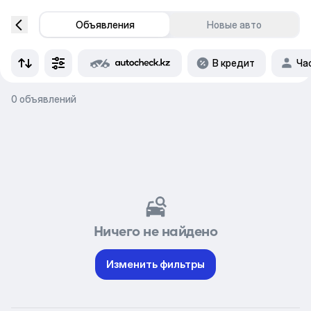
Объявления
Новые авто
В кредит
Ча
0 объявлений
Ничего не найдено
Изменить фильтры