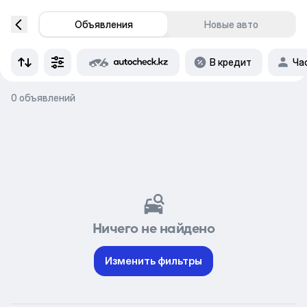
Объявления
Новые авто
В кредит
Ча
0 объявлений
Ничего не найдено
Изменить фильтры