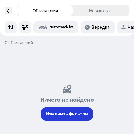
Объявления
Новые авто
В кредит
Ча
0 объявлений
Ничего не найдено
Изменить фильтры