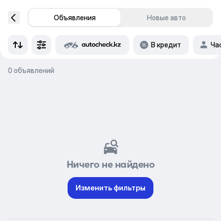
Объявления
Новые авто
В кредит
Ча
0 объявлений
Ничего не найдено
Изменить фильтры