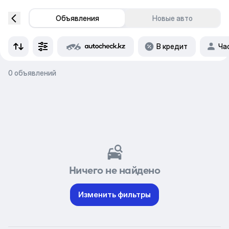
Объявления
Новые авто
В кредит
Ча
0 объявлений
Ничего не найдено
Изменить фильтры