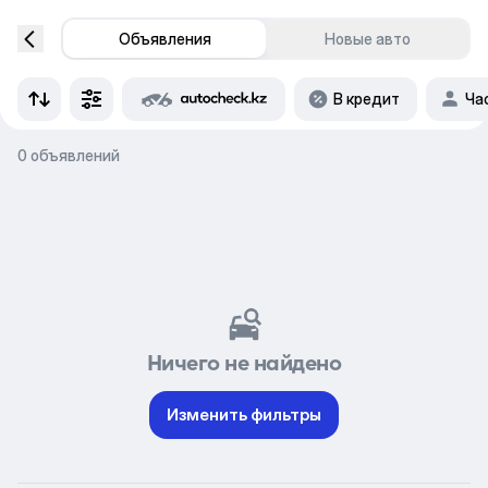
Объявления
Новые авто
В кредит
Ча
0 объявлений
Ничего не найдено
Изменить фильтры