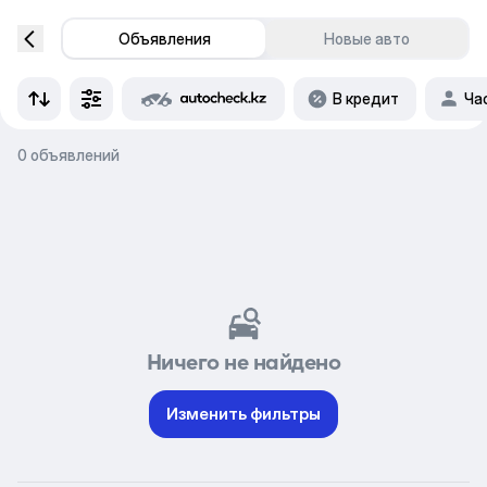
Объявления
Новые авто
В кредит
Ча
0 объявлений
Ничего не найдено
Изменить фильтры