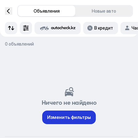
Объявления
Новые авто
В кредит
Ча
0 объявлений
Ничего не найдено
Изменить фильтры