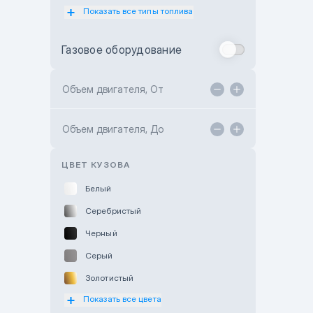
Показать все типы топлива
Subaru Motor Almaty
Toyota Almaty
Газовое оборудование
Toyota Astana
Toyota Kokshetau
Объем двигателя, От
TANK Motors Karaganda
Объем двигателя, До
Hyundai ShymCity
Toyota Shygys
ЦВЕТ КУЗОВА
Белый
Серебристый
Черный
Серый
Золотистый
Показать все цвета
Оранжевый