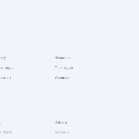
рау
Жанаозен
ылорда
Павлодар
кестан
Уральск
k
Subaru
d Rover
Genesis