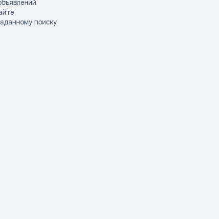
объявлений.
айте
заданному поиску