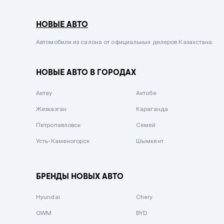
Серый металлик
НОВЫЕ АВТО
Сиреневый металлик
Черный металлик
Автомобили из салона от официальных дилеров Казахстана.
Стальной
НОВЫЕ АВТО В ГОРОДАХ
Вишневый
Серебристый металлик
Актау
Актобе
Темно-коричневый
Жезказган
Караганда
Бело-Дымчатый
Петропавловск
Семей
Светло-зелёный металлик
Усть-Каменогорск
Шымкент
Бирюзовый
Темно-синий металлик
БРЕНДЫ НОВЫХ АВТО
Зеленый металлик
Hyundai
Chery
Комбинированный
GWM
BYD