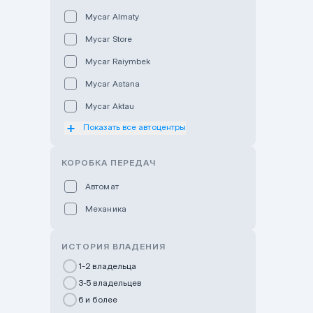
Mycar Almaty
Mycar Store
Mycar Raiymbek
Mycar Astana
Mycar Aktau
Показать все автоцентры
Mycar Uralsk
Haval & Tank Kyzylorda
КОРОБКА ПЕРЕДАЧ
Haval & Tank Pavlodar
Автомат
Bavaria Almaty
Механика
Mycar Shymkent
Bavaria Astana
ИСТОРИЯ ВЛАДЕНИЯ
GWM Nurly Zhol
1-2 владельца
3-5 владельцев
Chery Astana
6 и более
Changan Auto Nurly Zhol