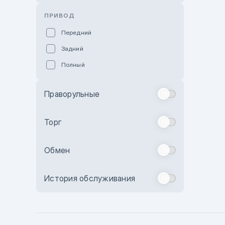
Розовый
ПРИВОД
Красный
Передний
Пурпурный
Задний
Коричневый
Полный
Голубой
Синий
Праворульные
Фиолетовый
Зеленый
Торг
Желтый
Обмен
Бежевый
Бордовый
История обслуживания
Комбинированный
Бронзовый
Темно-синий