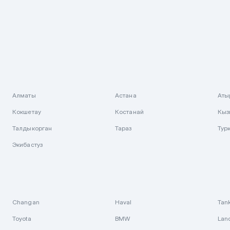
Алматы
Астана
Аты
Кокшетау
Костанай
Кыз
Талдыкорган
Тараз
Тур
Экибастуз
Changan
Haval
Tan
Toyota
BMW
Lan