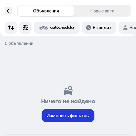
Объявления
Новые авто
В кредит
Ча
0 объявлений
Ничего не найдено
Изменить фильтры