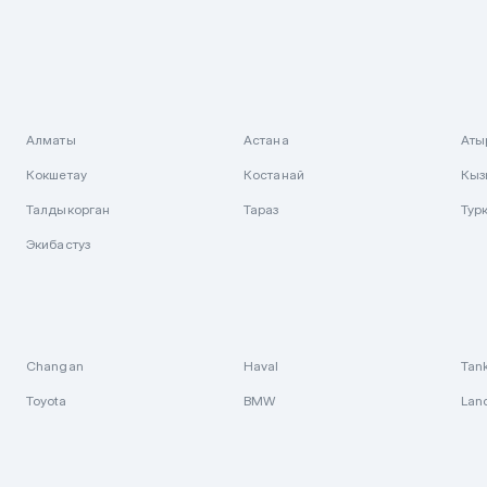
Алматы
Астана
Аты
Кокшетау
Костанай
Кыз
Талдыкорган
Тараз
Тур
Экибастуз
Changan
Haval
Tan
Toyota
BMW
Lan