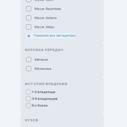
Mycar Raiymbek
Mycar Astana
Mycar Aktau
Показать все автоцентры
Mycar Uralsk
Haval & Tank Kyzylorda
КОРОБКА ПЕРЕДАЧ
Haval & Tank Pavlodar
Автомат
Bavaria Almaty
Механика
Mycar Shymkent
Bavaria Astana
ИСТОРИЯ ВЛАДЕНИЯ
GWM Nurly Zhol
1-2 владельца
3-5 владельцев
Chery Astana
6 и более
Changan Auto Nurly Zhol
Haval Atyrau
КУЗОВ
Hyundai Auto Almaty