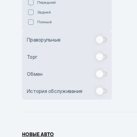
Передний
Пурпурный
Задний
Коричневый
Полный
Голубой
Синий
Праворульные
Фиолетовый
Зеленый
Торг
Желтый
Обмен
Бежевый
Бордовый
История обслуживания
Комбинированный
Бронзовый
Темно-синий
Серый металлик
НОВЫЕ АВТО
Сиреневый металлик