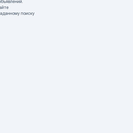
объявлений.
айте
заданному поиску