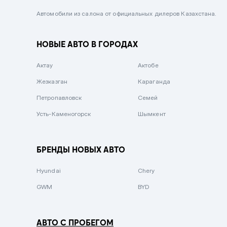
Черный металлик
Автомобили из салона от официальных дилеров Казахстана.
Стальной
НОВЫЕ АВТО В ГОРОДАХ
Вишневый
Серебристый металлик
Актау
Актобе
Темно-коричневый
Жезказган
Караганда
Бело-Дымчатый
Петропавловск
Семей
Светло-зелёный металлик
Усть-Каменогорск
Шымкент
Бирюзовый
Темно-синий металлик
БРЕНДЫ НОВЫХ АВТО
Зеленый металлик
Hyundai
Chery
Комбинированный
GWM
BYD
АВТО С ПРОБЕГОМ