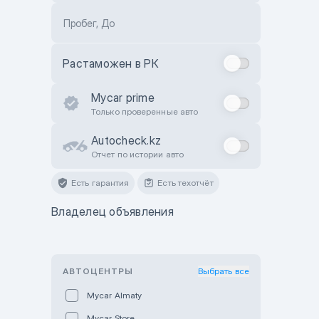
Пробег, До
Растаможен в РК
Mycar prime
Только проверенные авто
Autocheck.kz
Отчет по истории авто
Есть гарантия
Есть техотчёт
Владелец объявления
АВТОЦЕНТРЫ
Выбрать все
Mycar Almaty
Mycar Store