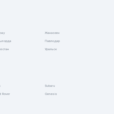
рау
Жанаозен
ылорда
Павлодар
кестан
Уральск
k
Subaru
d Rover
Genesis