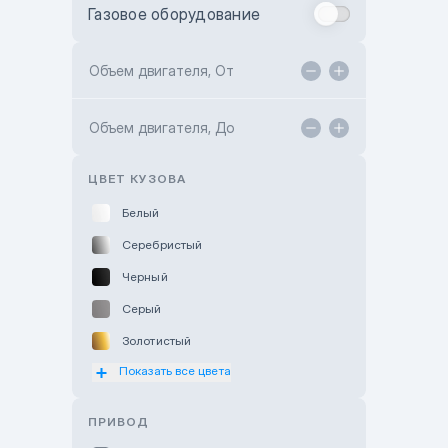
Газовое оборудование
Toyota Astana
Toyota Kokshetau
Объем двигателя, От
TANK Motors Karaganda
Объем двигателя, До
Hyundai ShymCity
Toyota Shygys
ЦВЕТ КУЗОВА
Белый
Серебристый
Черный
Серый
Золотистый
Показать все цвета
Оранжевый
Розовый
ПРИВОД
Красный