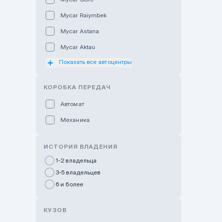
Mycar Raiymbek
Mycar Astana
Mycar Aktau
Показать все автоцентры
Mycar Uralsk
Haval & Tank Kyzylorda
КОРОБКА ПЕРЕДАЧ
Haval & Tank Pavlodar
Автомат
Bavaria Almaty
Механика
Mycar Shymkent
Bavaria Astana
ИСТОРИЯ ВЛАДЕНИЯ
GWM Nurly Zhol
1-2 владельца
3-5 владельцев
Chery Astana
6 и более
Changan Auto Nurly Zhol
Haval Atyrau
КУЗОВ
Hyundai Auto Almaty