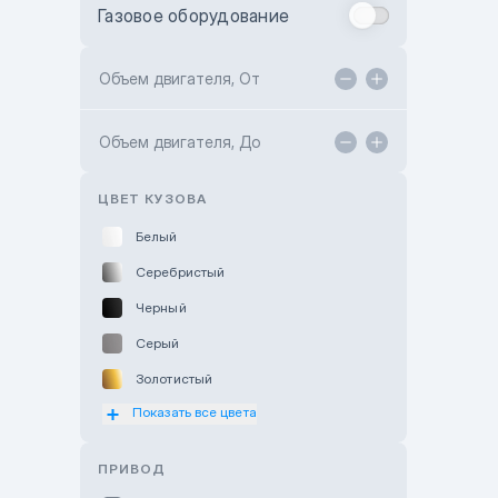
Газовое оборудование
Toyota Astana
Toyota Kokshetau
Объем двигателя, От
TANK Motors Karaganda
Объем двигателя, До
Hyundai ShymCity
Toyota Shygys
ЦВЕТ КУЗОВА
Белый
Серебристый
Черный
Серый
Золотистый
Показать все цвета
Оранжевый
Розовый
ПРИВОД
Красный