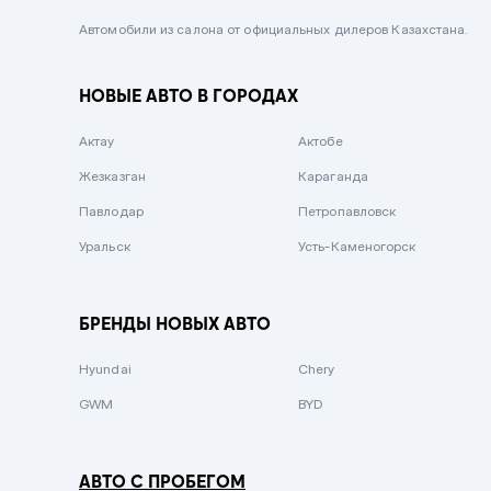
Черный металлик
Автомобили из салона от официальных дилеров Казахстана.
Стальной
НОВЫЕ АВТО В ГОРОДАХ
Вишневый
Серебристый металлик
Актау
Актобе
Темно-коричневый
Жезказган
Караганда
Бело-Дымчатый
Павлодар
Петропавловск
Светло-зелёный металлик
Уральск
Усть-Каменогорск
Бирюзовый
Темно-синий металлик
БРЕНДЫ НОВЫХ АВТО
Зеленый металлик
Hyundai
Chery
Комбинированный
GWM
BYD
АВТО С ПРОБЕГОМ