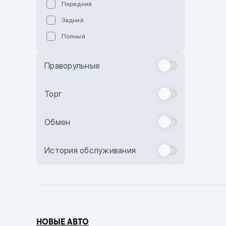
Передний
Пурпурный
Задний
Коричневый
Полный
Голубой
Синий
Праворульные
Фиолетовый
Зеленый
Торг
Желтый
Обмен
Бежевый
Бордовый
История обслуживания
Комбинированный
Бронзовый
Темно-синий
Серый металлик
НОВЫЕ АВТО
Сиреневый металлик