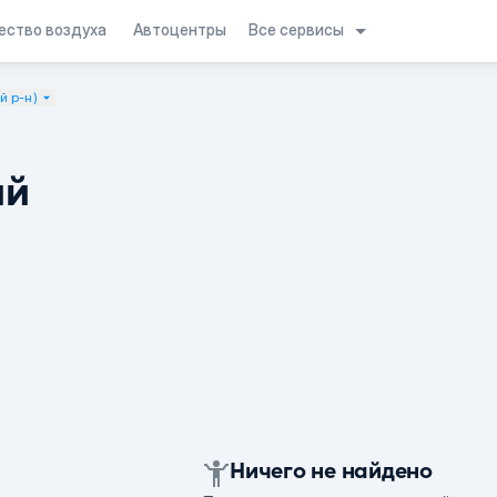
Все сервисы
ество воздуха
Автоцентры
й р-н)
ий
Ничего не найдено