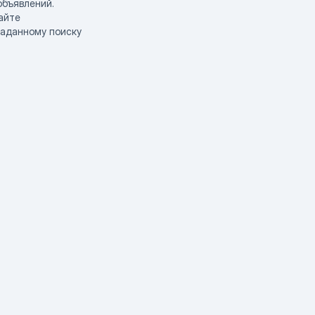
объявлений.
айте
заданному поиску