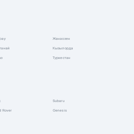
рау
Жанаозен
танай
Кызылорда
аз
Туркестан
k
Subaru
d Rover
Genesis