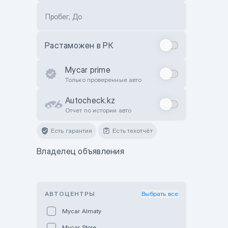
Пробег, До
Растаможен в РК
Mycar prime
Только проверенные авто
Autocheck.kz
Отчет по истории авто
Есть гарантия
Есть техотчёт
Владелец объявления
АВТОЦЕНТРЫ
Выбрать все
Mycar Almaty
Mycar Store