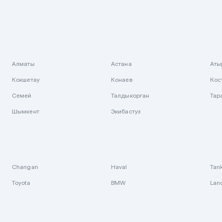
Алматы
Астана
Аты
Кокшетау
Конаев
Кос
Семей
Талдыкорган
Тар
Шымкент
Экибастуз
Changan
Haval
Tan
Toyota
BMW
Lan