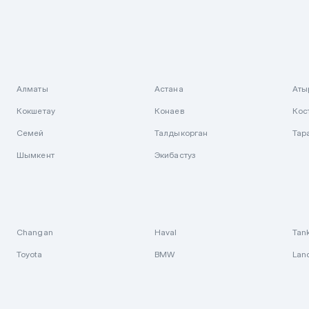
Алматы
Астана
Аты
Кокшетау
Конаев
Кос
Семей
Талдыкорган
Тар
Шымкент
Экибастуз
Changan
Haval
Tan
Toyota
BMW
Lan