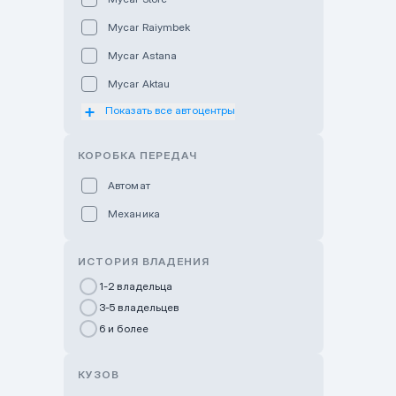
Mycar Raiymbek
Mycar Astana
Mycar Aktau
Показать все автоцентры
Mycar Uralsk
Haval & Tank Kyzylorda
КОРОБКА ПЕРЕДАЧ
Haval & Tank Pavlodar
Автомат
Bavaria Almaty
Механика
Mycar Shymkent
Bavaria Astana
ИСТОРИЯ ВЛАДЕНИЯ
GWM Nurly Zhol
1-2 владельца
3-5 владельцев
Chery Astana
6 и более
Changan Auto Nurly Zhol
Haval Atyrau
КУЗОВ
Hyundai Auto Almaty