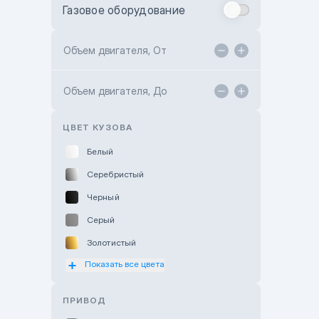
Газовое оборудование
Toyota Astana
Toyota Kokshetau
Объем двигателя, От
TANK Motors Karaganda
Объем двигателя, До
Hyundai ShymCity
Toyota Shygys
ЦВЕТ КУЗОВА
Белый
Серебристый
Черный
Серый
Золотистый
Показать все цвета
Оранжевый
Розовый
ПРИВОД
Красный