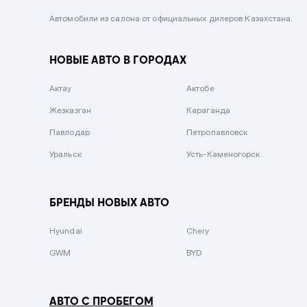
Черный металлик
Автомобили из салона от официальных дилеров Казахстана.
Стальной
НОВЫЕ АВТО В ГОРОДАХ
Вишневый
Серебристый металлик
Актау
Актобе
Темно-коричневый
Жезказган
Караганда
Бело-Дымчатый
Павлодар
Петропавловск
Светло-зелёный металлик
Уральск
Усть-Каменогорск
Бирюзовый
Темно-синий металлик
БРЕНДЫ НОВЫХ АВТО
Зеленый металлик
Hyundai
Chery
Комбинированный
GWM
BYD
АВТО С ПРОБЕГОМ