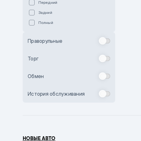
Передний
Пурпурный
Задний
Коричневый
Полный
Голубой
Синий
Праворульные
Фиолетовый
Зеленый
Торг
Желтый
Обмен
Бежевый
Бордовый
История обслуживания
Комбинированный
Бронзовый
Темно-синий
Серый металлик
НОВЫЕ АВТО
Сиреневый металлик