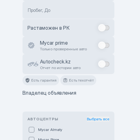
Пробег, До
Растаможен в РК
Mycar prime
Только проверенные авто
Autocheck.kz
Отчет по истории авто
Есть гарантия
Есть техотчёт
Владелец объявления
АВТОЦЕНТРЫ
Выбрать все
Mycar Almaty
Mycar Store