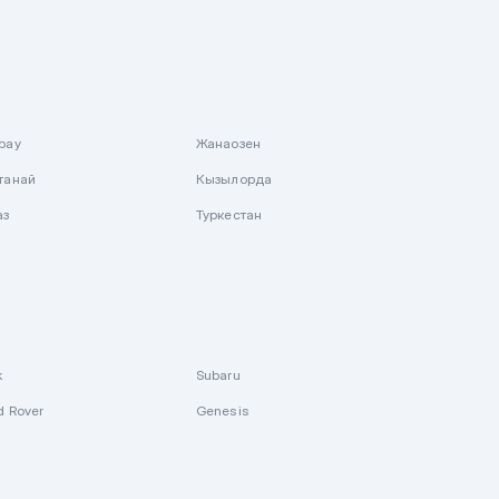
рау
Жанаозен
танай
Кызылорда
аз
Туркестан
k
Subaru
d Rover
Genesis