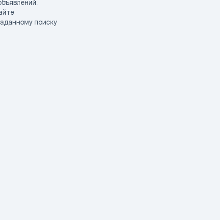
объявлений.
айте
заданному поиску