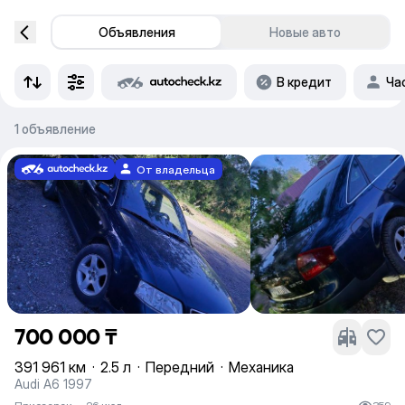
Объявления
Новые авто
В кредит
Ча
1 объявление
От владельца
700 000 ₸
391 961 км
·
2.5 л
·
Передний
·
Механика
Audi A6 1997