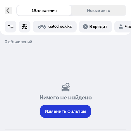
Объявления
Новые авто
В кредит
Ча
0 объявлений
Ничего не найдено
Изменить фильтры