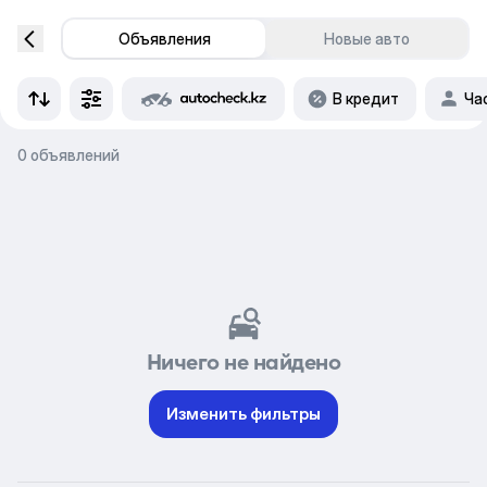
Объявления
Новые авто
В кредит
Ча
0 объявлений
Ничего не найдено
Изменить фильтры