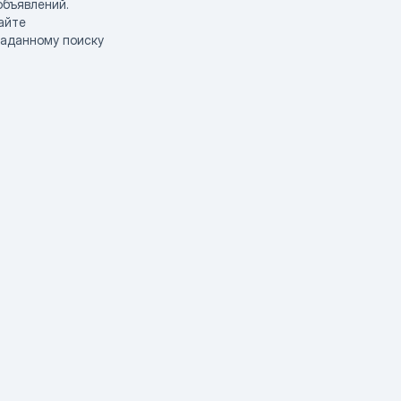
объявлений.
айте
заданному поиску