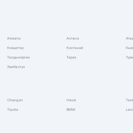
Алматы
Астана
Аты
Кокшетау
Костанай
Кыз
Талдыкорган
Тараз
Тур
Экибастуз
Changan
Haval
Tan
Toyota
BMW
Lan