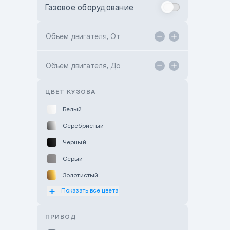
Газовое оборудование
Toyota Astana
Toyota Kokshetau
Объем двигателя, От
TANK Motors Karaganda
Объем двигателя, До
Hyundai ShymCity
Toyota Shygys
ЦВЕТ КУЗОВА
Белый
Серебристый
Черный
Серый
Золотистый
Показать все цвета
Оранжевый
Розовый
ПРИВОД
Красный