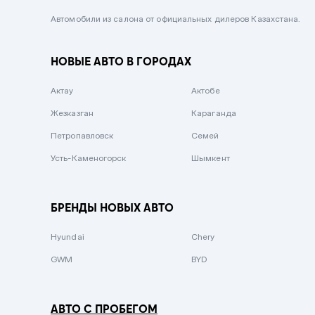
Черный металлик
Автомобили из салона от официальных дилеров Казахстана.
Стальной
НОВЫЕ АВТО В ГОРОДАХ
Вишневый
Серебристый металлик
Актау
Актобе
Темно-коричневый
Жезказган
Караганда
Бело-Дымчатый
Петропавловск
Семей
Светло-зелёный металлик
Усть-Каменогорск
Шымкент
Бирюзовый
Темно-синий металлик
БРЕНДЫ НОВЫХ АВТО
Зеленый металлик
Hyundai
Chery
Комбинированный
GWM
BYD
АВТО С ПРОБЕГОМ