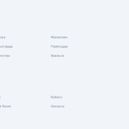
рау
Жанаозен
ылорда
Павлодар
кестан
Уральск
k
Subaru
d Rover
Genesis