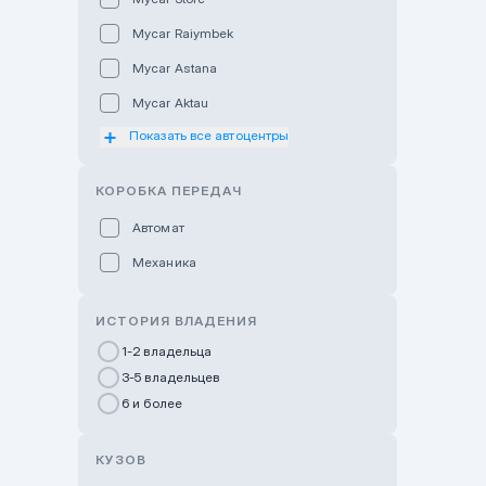
Mycar Raiymbek
Mycar Astana
Mycar Aktau
Показать все автоцентры
Mycar Uralsk
Haval & Tank Kyzylorda
КОРОБКА ПЕРЕДАЧ
Haval & Tank Pavlodar
Автомат
Bavaria Almaty
Механика
Mycar Shymkent
Bavaria Astana
ИСТОРИЯ ВЛАДЕНИЯ
GWM Nurly Zhol
1-2 владельца
3-5 владельцев
Chery Astana
6 и более
Changan Auto Nurly Zhol
Haval Atyrau
КУЗОВ
Hyundai Auto Almaty