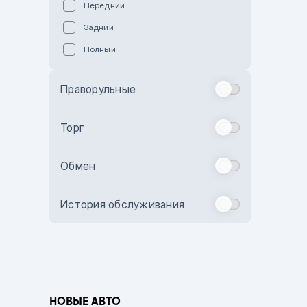
Передний
Пурпурный
Задний
Коричневый
Полный
Голубой
Синий
Праворульные
Фиолетовый
Зеленый
Торг
Желтый
Обмен
Бежевый
Бордовый
История обслуживания
Комбинированный
Бронзовый
Темно-синий
Серый металлик
НОВЫЕ АВТО
Сиреневый металлик