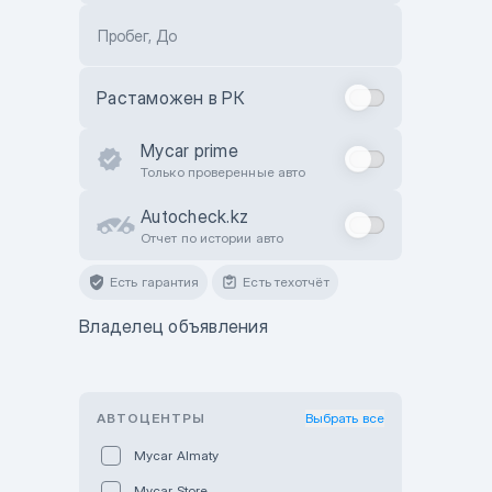
Пробег, До
Растаможен в РК
Mycar prime
Только проверенные авто
Autocheck.kz
Отчет по истории авто
Есть гарантия
Есть техотчёт
Владелец объявления
АВТОЦЕНТРЫ
Выбрать все
Mycar Almaty
Mycar Store