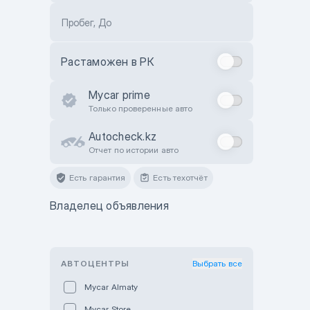
Пробег, До
Растаможен в РК
Mycar prime
Только проверенные авто
Autocheck.kz
Отчет по истории авто
Есть гарантия
Есть техотчёт
Владелец объявления
АВТОЦЕНТРЫ
Выбрать все
Mycar Almaty
Mycar Store