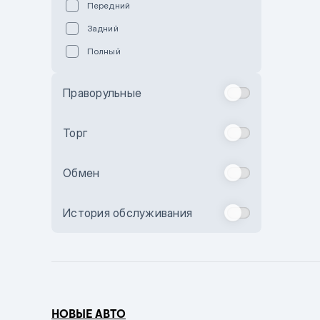
Передний
Пурпурный
Задний
Коричневый
Полный
Голубой
Синий
Праворульные
Фиолетовый
Зеленый
Торг
Желтый
Обмен
Бежевый
Бордовый
История обслуживания
Комбинированный
Бронзовый
Темно-синий
Серый металлик
НОВЫЕ АВТО
Сиреневый металлик