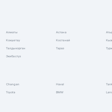
Алматы
Астана
Аты
Кокшетау
Костанай
Кыз
Талдыкорган
Тараз
Тур
Экибастуз
Changan
Haval
Tan
Toyota
BMW
Lan