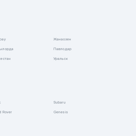
рау
Жанаозен
ылорда
Павлодар
кестан
Уральск
k
Subaru
d Rover
Genesis