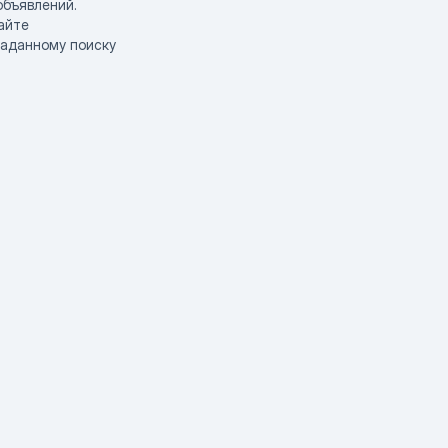
объявлений.
айте
заданному поиску