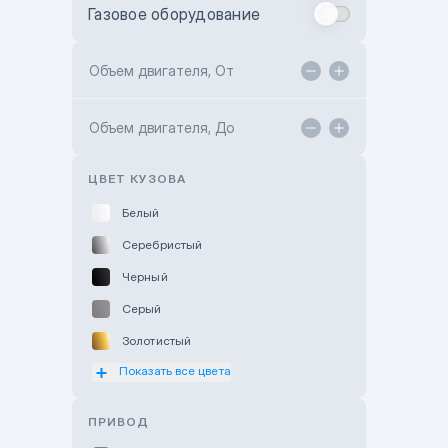
Газовое оборудование
Toyota Astana
Toyota Kokshetau
Объем двигателя, От
TANK Motors Karaganda
Объем двигателя, До
Hyundai ShymCity
Toyota Shygys
ЦВЕТ КУЗОВА
Белый
Серебристый
Черный
Серый
Золотистый
Показать все цвета
Оранжевый
Розовый
ПРИВОД
Красный