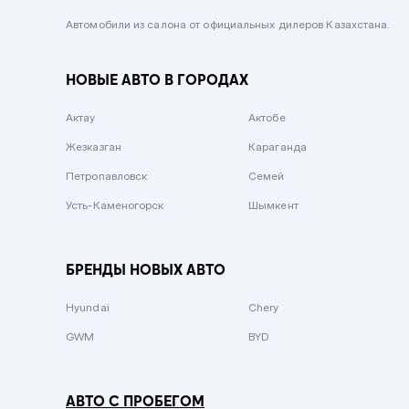
Черный металлик
Автомобили из салона от официальных дилеров Казахстана.
Стальной
НОВЫЕ АВТО В ГОРОДАХ
Вишневый
Серебристый металлик
Актау
Актобе
Темно-коричневый
Жезказган
Караганда
Бело-Дымчатый
Петропавловск
Семей
Светло-зелёный металлик
Усть-Каменогорск
Шымкент
Бирюзовый
Темно-синий металлик
БРЕНДЫ НОВЫХ АВТО
Зеленый металлик
Hyundai
Chery
Комбинированный
GWM
BYD
АВТО С ПРОБЕГОМ