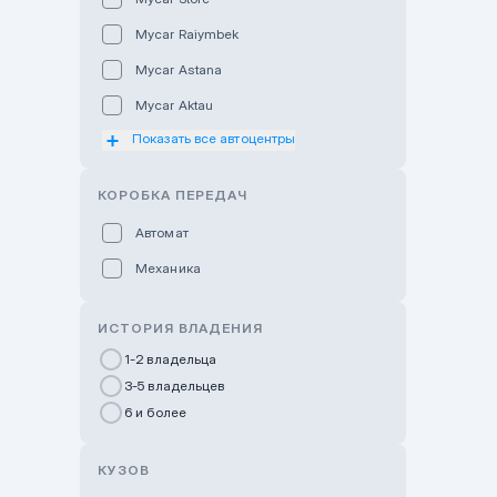
Mycar Raiymbek
Mycar Astana
Mycar Aktau
Показать все автоцентры
Mycar Uralsk
Haval & Tank Kyzylorda
КОРОБКА ПЕРЕДАЧ
Haval & Tank Pavlodar
Автомат
Bavaria Almaty
Механика
Mycar Shymkent
Bavaria Astana
ИСТОРИЯ ВЛАДЕНИЯ
GWM Nurly Zhol
1-2 владельца
3-5 владельцев
Chery Astana
6 и более
Changan Auto Nurly Zhol
Haval Atyrau
КУЗОВ
Hyundai Auto Almaty