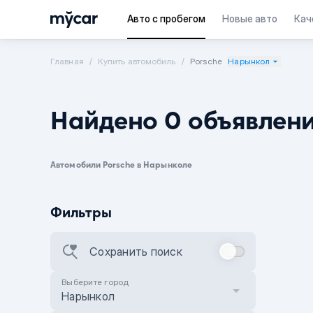
Авто с пробегом
Новые авто
Кач
Главная
Купить автомобиль
Porsche
Нарынкол
Найдено 0 объявлен
Автомобили Porsche в Нарынколе
Фильтры
Сохранить поиск
Выберите город
Нарынкол