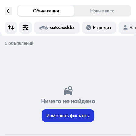
Объявления
Новые авто
В кредит
Ча
0 объявлений
Ничего не найдено
Изменить фильтры