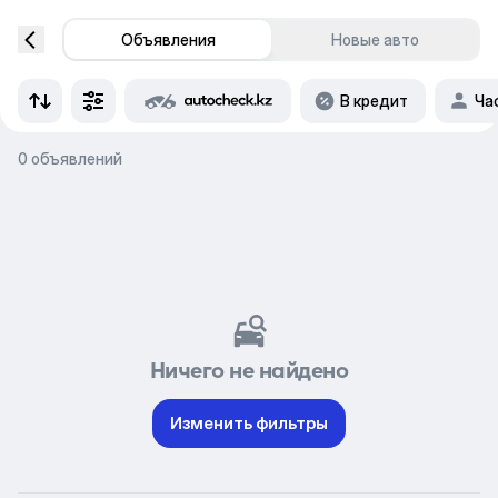
Объявления
Новые авто
В кредит
Ча
0 объявлений
Ничего не найдено
Изменить фильтры