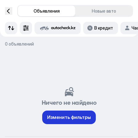
Объявления
Новые авто
В кредит
Ча
0 объявлений
Ничего не найдено
Изменить фильтры