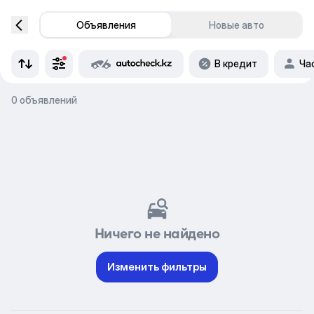
Объявления
Новые авто
В кредит
Ча
0 объявлений
Ничего не найдено
Изменить фильтры