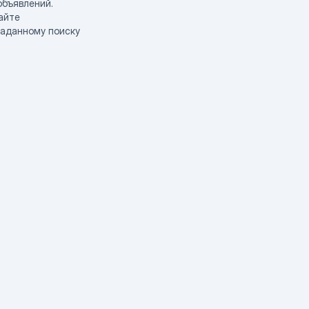
объявлений.
айте
заданному поиску