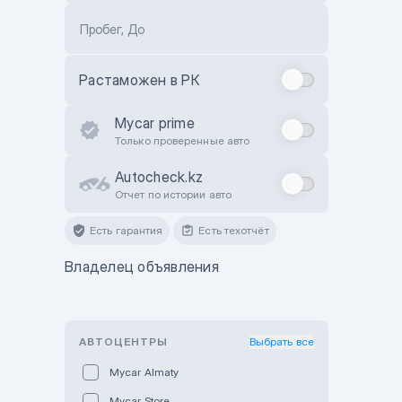
Пробег, До
Растаможен в РК
Mycar prime
Только проверенные авто
Autocheck.kz
Отчет по истории авто
Есть гарантия
Есть техотчёт
Владелец объявления
АВТОЦЕНТРЫ
Выбрать все
Mycar Almaty
Mycar Store