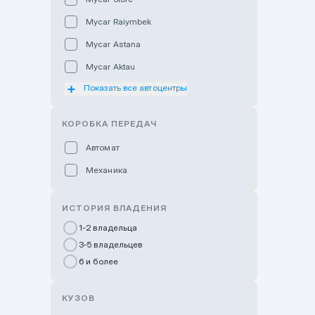
Mycar Raiymbek
Mycar Astana
Mycar Aktau
Показать все автоцентры
Mycar Uralsk
Haval & Tank Kyzylorda
КОРОБКА ПЕРЕДАЧ
Haval & Tank Pavlodar
Автомат
Bavaria Almaty
Механика
Mycar Shymkent
Bavaria Astana
ИСТОРИЯ ВЛАДЕНИЯ
GWM Nurly Zhol
1-2 владельца
3-5 владельцев
Chery Astana
6 и более
Changan Auto Nurly Zhol
Haval Atyrau
КУЗОВ
Hyundai Auto Almaty