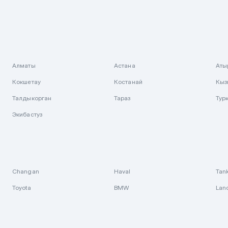
Алматы
Астана
Аты
Кокшетау
Костанай
Кыз
Талдыкорган
Тараз
Тур
Экибастуз
Changan
Haval
Tan
Toyota
BMW
Lan