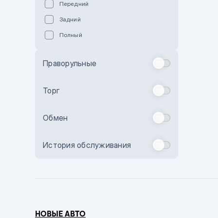
Передний
Пурпурный
Задний
Коричневый
Полный
Голубой
Синий
Праворульные
Фиолетовый
Зеленый
Торг
Желтый
Обмен
Бежевый
Бордовый
История обслуживания
Комбинированный
Бронзовый
Темно-синий
Серый металлик
НОВЫЕ АВТО
Сиреневый металлик