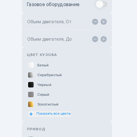
Газовое оборудование
Toyota Astana
Toyota Kokshetau
Объем двигателя, От
TANK Motors Karaganda
Объем двигателя, До
Hyundai ShymCity
Toyota Shygys
ЦВЕТ КУЗОВА
Белый
Серебристый
Черный
Серый
Золотистый
Показать все цвета
Оранжевый
Розовый
ПРИВОД
Красный