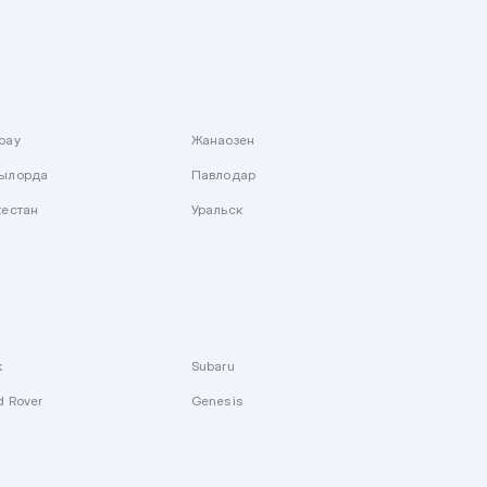
рау
Жанаозен
ылорда
Павлодар
кестан
Уральск
k
Subaru
d Rover
Genesis