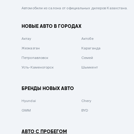
Черный металлик
Автомобили из салона от официальных дилеров Казахстана.
Стальной
НОВЫЕ АВТО В ГОРОДАХ
Вишневый
Серебристый металлик
Актау
Актобе
Темно-коричневый
Жезказган
Караганда
Бело-Дымчатый
Петропавловск
Семей
Светло-зелёный металлик
Усть-Каменогорск
Шымкент
Бирюзовый
Темно-синий металлик
БРЕНДЫ НОВЫХ АВТО
Зеленый металлик
Hyundai
Chery
Комбинированный
GWM
BYD
АВТО С ПРОБЕГОМ