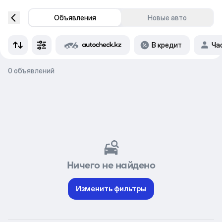
Объявления
Новые авто
В кредит
Ча
0 объявлений
Ничего не найдено
Изменить фильтры