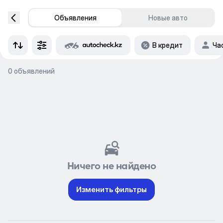
Объявления
Новые авто
В кредит
Ча
0 объявлений
Ничего не найдено
Изменить фильтры