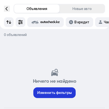
Объявления
Новые авто
В кредит
Ча
0 объявлений
Ничего не найдено
Изменить фильтры