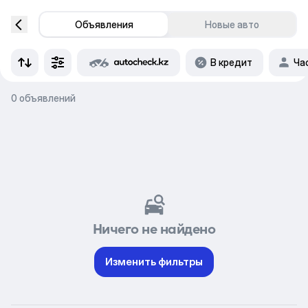
Объявления
Новые авто
В кредит
Ча
0 объявлений
Ничего не найдено
Изменить фильтры