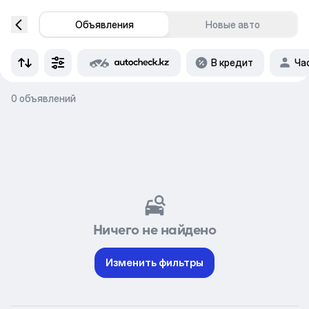
Объявления
Новые авто
В кредит
Ча
0 объявлений
Ничего не найдено
Изменить фильтры